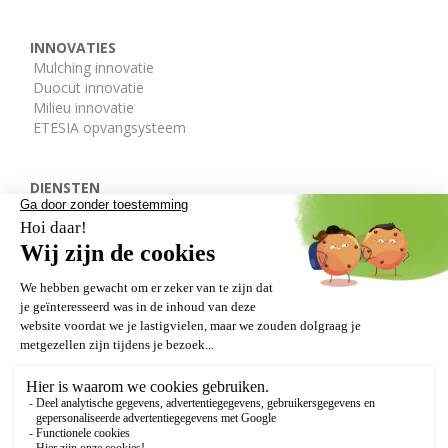
INNOVATIES
Mulching innovatie
Duocut innovatie
Milieu innovatie
ETESIA opvangsysteem
DIENSTEN
De ETESIA afdelingen
Onderdelen
Gratis demo
DEALERS
VERLENGDE GARANTIE
Onze getuigenissen
Wettelijke bepalingen
GDPR