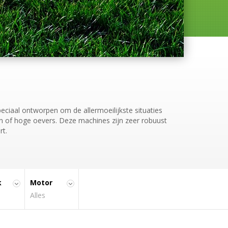
Motor
Diesel (6)
Benzine (9)
Electric (2)
ciaal ontworpen om de allermoeilijkste situaties
n of hoge oevers. Deze machines zijn zeer robuust
rt.
k
Motor
Alles