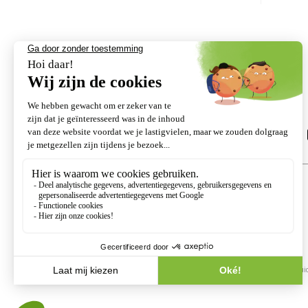
Volg ons
Deel de ETESIA website
PRODUCTEN
ET-LANDER
Grasmaaiers
Zitmaaiers
Ruwterreinmaaiers
Transport en onderhoud
Verticuteermachine en Onkrui