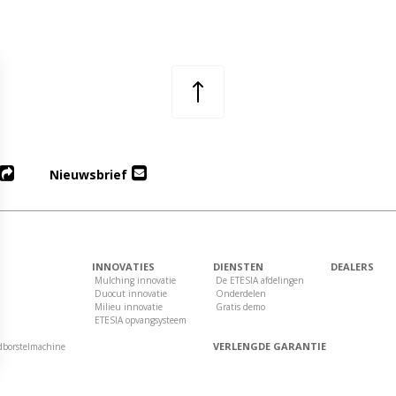
Nieuwsbrief
INNOVATIES
DIENSTEN
DEALERS
Mulching innovatie
De ETESIA afdelingen
Duocut innovatie
Onderdelen
Milieu innovatie
Gratis demo
ETESIA opvangsysteem
VERLENGDE GARANTIE
dborstelmachine