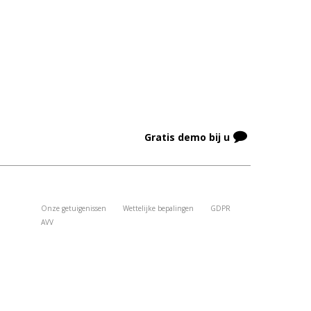
Gratis demo bij u
Onze getuigenissen
Wettelijke bepalingen
GDPR
AVV