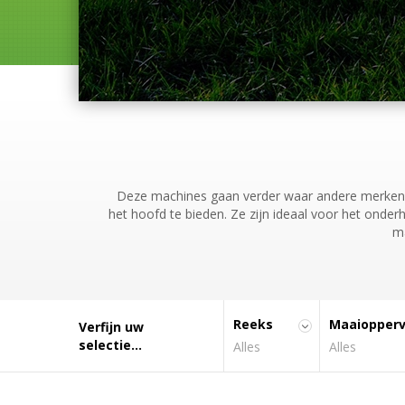
BEKIJK ALLE BOSMAAIERS
BEKIJK ALLE ZITMAAIERS
8 modellen
21 modellen
Deze machines gaan verder waar andere merken va
het hoofd te bieden. Ze zijn ideaal voor het ond
ma
Reeks
Maaiopperv
Verfijn uw
selectie...
Alles
Alles