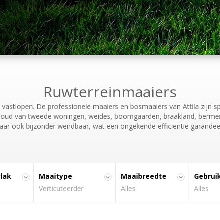
Reeks
Sportvelden
Toebehoren
Reeks
Attila (8)
Toebehoren
BAHIA (6)
Buffalo 100 (4)
Buffalo 124 (2)
HYDRO 100 (2)
Ruwterreinmaaiers
HYDRO 124 (3)
stlopen. De professionele maaiers en bosmaaiers van Attila zijn spe
HYDRO 80-2 (4)
erhoud van tweede woningen, weides, boomgaarden, braakland, berme
ar ook bijzonder wendbaar, wat een ongekende efficiëntie garandee
lak
Maaitype
Maaibreedte
Gebrui
Verticuteerder
Alles
Alles