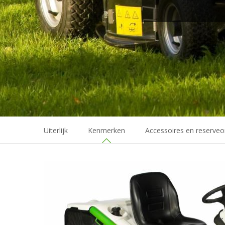
BEKIJK ALLE BOSMAAIERS
BEKIJK ALLE ZITMAAIERS
8 modellen
21 modellen
Uiterlijk
Kenmerken
Accessoires en reserve