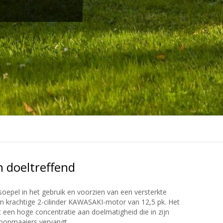
Motor
Diesel (6)
Benzine (9)
Electric (2)
 doeltreffend
soepel in het gebruik en voorzien van een versterkte
en krachtige 2-cilinder KAWASAKI-motor van 12,5 pk. Het
 een hoge concentratie aan doelmatigheid die in zijn
 loopmaaiers vervangt.