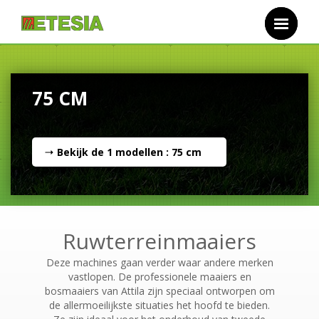
Overslaan en naar de inhoud gaan
75 CM
Bekijk de
1
modellen : 75 cm
Ruwterreinmaaiers
Deze machines gaan verder waar andere merken
vastlopen. De professionele maaiers en
bosmaaiers van Attila zijn speciaal ontworpen om
de allermoeilijkste situaties het hoofd te bieden.