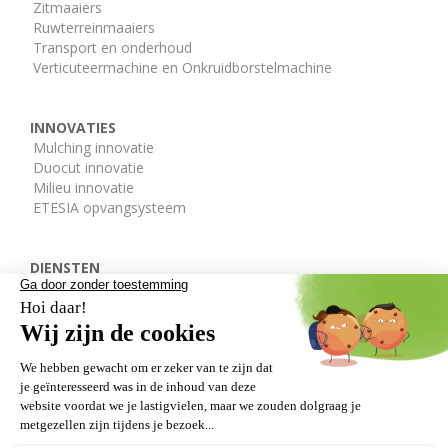
Zitmaaiers
Ruwterreinmaaiers
Transport en onderhoud
Verticuteermachine en Onkruidborstelmachine
INNOVATIES
Mulching innovatie
Duocut innovatie
Milieu innovatie
ETESIA opvangsysteem
DIENSTEN
De ETESIA afdelingen
Onderdelen
Gratis demo
DEALERS
VERLENGDE GARANTIE