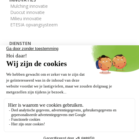
Mulching innovatie
Duocut innovatie
Milieu innovatie
ETESIA opvangsysteem
DIENSTEN
De ETESIA afdelingen
Onderdelen
Gratis demo
DEALERS
VERLENGDE GARANTIE
Onze getuigenissen
Wettelijke bepalingen
GDPR
AVV