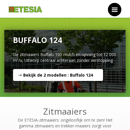
Overslaan en naar de inhoud gaan
BUFFALO 124
De zitmaaiers Buffalo 100 mulch en opvang tot 12 000
m²/u, Uitworp centraal achteraan zonder verstopping
Bekijk de
2
modellen : Buffalo 124
Zitmaaiers
De ETESIA-zitmaaiers: ongelooflijk om te zien! Het
gamma zitmaaiers en trekker-maaiers zorgt voor