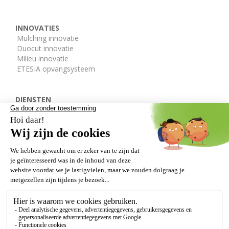
INNOVATIES
Mulching innovatie
Duocut innovatie
Milieu innovatie
ETESIA opvangsysteem
DIENSTEN
De ETESIA afdelingen
Onderdelen
Gratis demo
DEALERS
VERLENGDE GARANTIE
Onze getuigenissen
Wettelijke bepalingen
GDPR