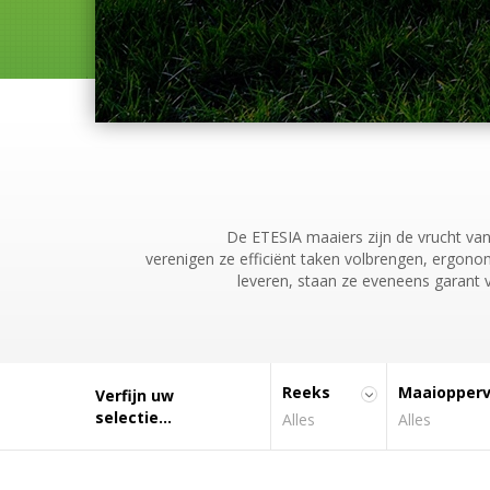
BEKIJK ALLE BOSMAAIERS
BEKIJK ALLE ZITMAAIERS
8 modellen
21 modellen
De ETESIA maaiers zijn de vrucht va
verenigen ze efficiënt taken volbrengen, ergono
leveren, staan ze eveneens garant v
Reeks
Maaiopperv
Verfijn uw
selectie...
Alles
Alles