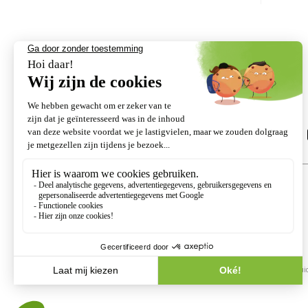
Volg ons
Deel de ETESIA website
PRODUCTEN
ET-LANDER
Grasmaaiers
Zitmaaiers
Ruwterreinmaaiers
Transport en onderhoud
Verticuteermachine en Onkrui