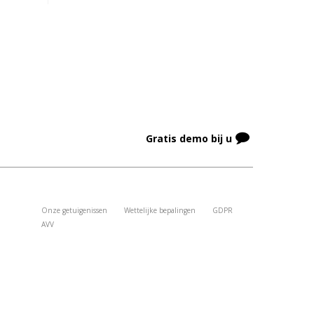
Gratis demo bij u
Onze getuigenissen
Wettelijke bepalingen
GDPR
AVV