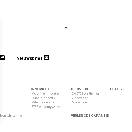
Nieuwsbrief
INNOVATIES
DIENSTEN
DEALERS
Mulching innovatie
De ETESIA afdelingen
Duocut innovatie
Onderdelen
Milieu innovatie
Gratis demo
ETESIA opvangsysteem
VERLENGDE GARANTIE
dborstelmachine