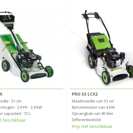
X
PRO 53 LCX2
edte : 51 cm
Maaibreedte van 53 cm
mogen : 3,9 PK - 2,9 kW
Benzinemotor van 4 kW
r capaciteit : 72 L
Opvangbak van 85 liter
Differentieelslot
et beschikbaar
Prijs niet beschikbaar