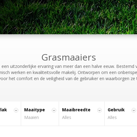
Reeks
Sportvelden
Toebehoren
Reeks
Attila (8)
Toebehoren
BAHIA (6)
Buffalo 100 (4)
Buffalo 124 (2)
HYDRO 100 (2)
Grasmaaiers
HYDRO 124 (3)
n een uitzonderlijke ervaring van meer dan een halve eeuw. Bestemd
HYDRO 80-2 (4)
misch werken en kwaliteitsvolle makelij. Ontworpen om een onberispe
oor het comfort en de veiligheid van de gebruiker en waarborgen ze 
lak
Maaitype
Maaibreedte
Gebruik
Maaien
Alles
Alles