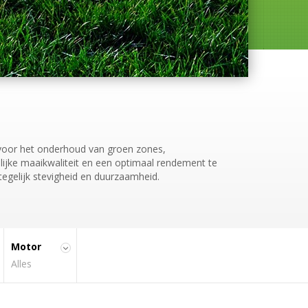
Motor
Diesel (6)
Benzine (9)
Electric (2)
 voor het onderhoud van groen zones,
lijke maaikwaliteit en een optimaal rendement te
tegelijk stevigheid en duurzaamheid.
Motor
Alles