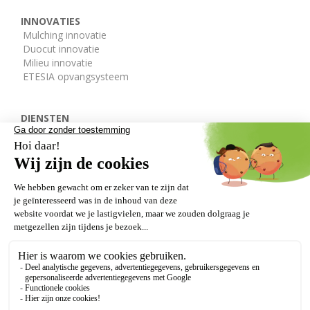
INNOVATIES
Mulching innovatie
Duocut innovatie
Milieu innovatie
ETESIA opvangsysteem
DIENSTEN
De ETESIA afdelingen
Onderdelen
Gratis demo
DEALERS
VERLENGDE GARANTIE
Onze getuigenissen
Wettelijke bepalingen
GDPR
AVV