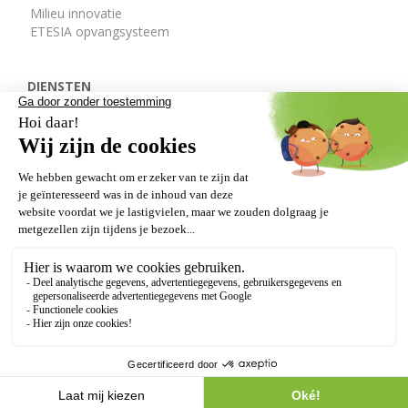
Milieu innovatie
ETESIA opvangsysteem
DIENSTEN
De ETESIA afdelingen
Onderdelen
Gratis demo
DEALERS
VERLENGDE GARANTIE
Onze getuigenissen
Wettelijke bepalingen
GDPR
AVV