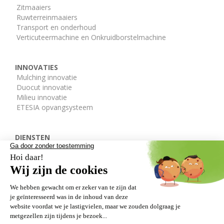
Zitmaaiers
Ruwterreinmaaiers
Transport en onderhoud
Verticuteermachine en Onkruidborstelmachine
INNOVATIES
Mulching innovatie
Duocut innovatie
Milieu innovatie
ETESIA opvangsysteem
DIENSTEN
De ETESIA afdelingen
Onderdelen
Gratis demo
DEALERS